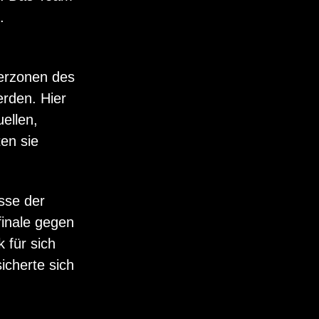
.
ferzonen des
erden. Hier
ellen,
en sie
asse der
finale gegen
 für sich
icherte sich