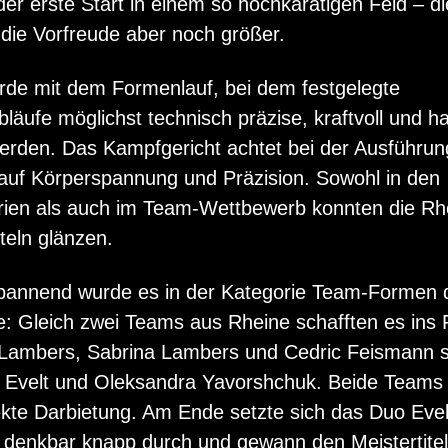
der erste Start in einem so hochkarätigen Feld – d
 die Vorfreude aber noch größer.
rde mit dem Formenlauf, bei dem festgelegte
äufe möglichst technisch präzise, kraftvoll und h
werden. Das Kampfgericht achtet bei der Ausführun
auf Körperspannung und Präzision. Sowohl in den
rien als auch im Team-Wettbewerb konnten die Rh
iteln glänzen.
pannend wurde es in der Kategorie Team-Formen 
: Gleich zwei Teams aus Rheine schafften es ins 
 Lambers, Sabrina Lambers und Cedric Feismann 
Evelt und Oleksandra Yavorshchuk. Beide Teams 
kte Darbietung. Am Ende setzte sich das Duo Evel
denkbar knapp durch und gewann den Meistertite