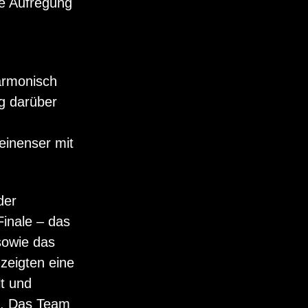
ie Aufregung
armonisch
g darüber
einenser mit
der
Finale – das
sowie das
zeigten eine
t und
l. Das Team