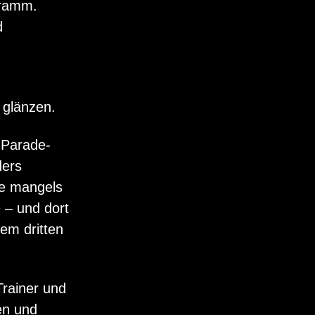
gramm.
d
 glänzen.
 Parade-
ders
ie mangels
 – und dort
nem dritten
Trainer und
en und