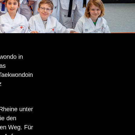
wondo in
das
„Taekwondoin
z
Rheine unter
wie den
den Weg. Für