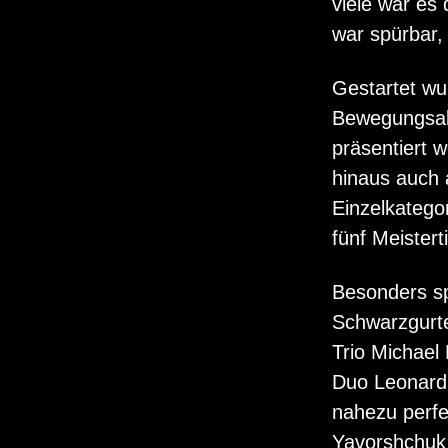
viele war es 
war spürbar,
Gestartet wu
Bewegungsabl
präsentiert 
hinaus auch 
Einzelkatego
fünf Meistert
Besonders s
Schwarzgurte
Trio Michael
Duo Leonard 
nahezu perfe
Yavorshchuk 