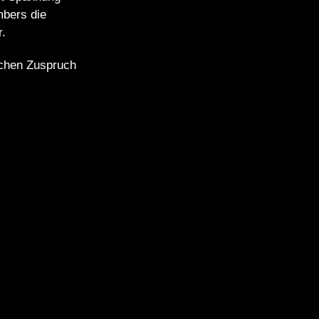
mbers die
r.
ichen Zuspruch