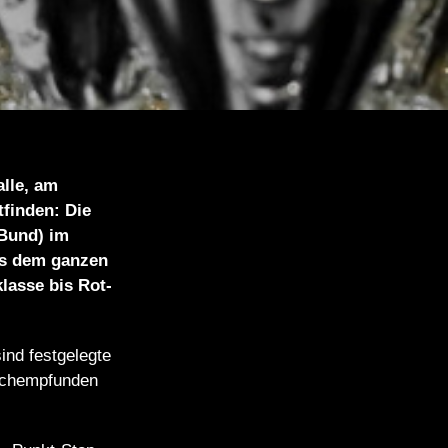
lle, am
finden: Die
Bund) im
us dem ganzen
lasse bis Rot-
ind festgelegte
achempfunden