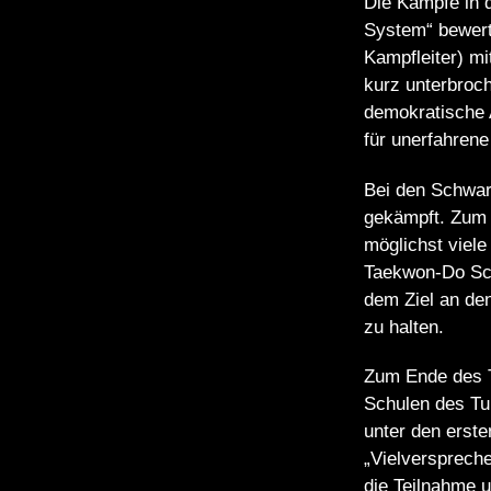
Die Kämpfe in 
System“ bewerte
Kampfleiter) mi
kurz unterbroc
demokratische 
für unerfahren
Bei den Schwarz
gekämpft. Zum 
möglichst viele
Taekwon-Do Sch
dem Ziel an den
zu halten.
Zum Ende des T
Schulen des Tu
unter den erst
„Vielverspreche
die Teilnahme u