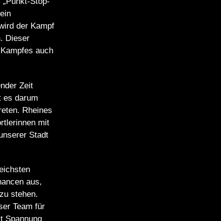
 „Punkt-Stop-
ein
 wird der Kampf
. Dieser
s Kampfes auch
nder Zeit
t es darum
reten. Rheines
tlerinnen mit
unserer Stadt
eichsten
hancen aus,
zu stehen.
ser Team für
Mit Spannung