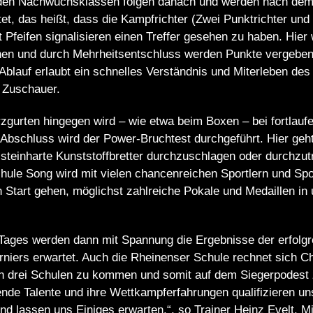
den Nachwuchsklassen folgen danach und werden nach dem
t, das heißt, dass die Kampfrichter (Zwei Punktrichter und 
t Pfeifen signalisieren einen Treffer gesehen zu haben. Hier
hen und durch Mehrheitsentschluss werden Punkte vergeben
Ablauf erlaubt ein schnelles Verständnis und Miterleben de
e Zuschauer.
gurten hingegen wird – wie etwa beim Boxen – bei fortlaufe
Abschluss wird der Power-Bruchtest durchgeführt. Hier geh
 steinharte Kunststoffbretter durchzuschlagen oder durchzut
ule Song wird mit vielen chancenreichen Sportlern und Spor
 Start gehen, möglichst zahlreiche Pokale und Medaillen in 
ages werden dann mit Spannung die Ergebnisse der erfolgr
rniers erwartet. Auch die Rheinenser Schule rechnet sich C
en drei Schulen zu kommen und somit auf dem Siegerpodest 
nde Talente und ihre Wettkampferfahrungen qualifizieren un
nd lassen uns Einiges erwarten.“, so Trainer Heinz Evelt. 